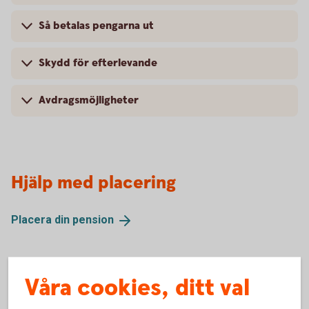
Så betalas pengarna ut
Skydd för efterlevande
Avdragsmöjligheter
Hjälp med placering
Placera din
pension
Våra cookies, ditt val
Fler pensionslösningar