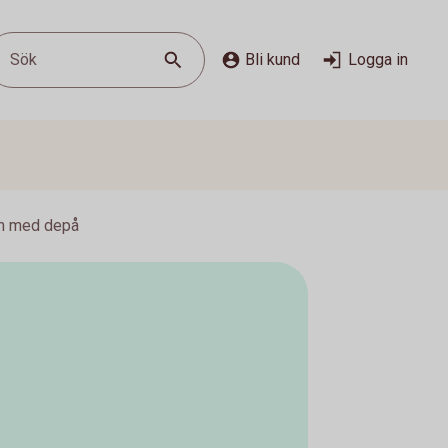
Sök
Bli kund
Logga in
on med depå