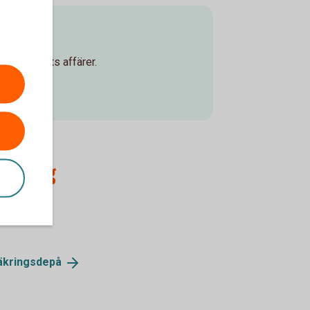
d företagets affärer.
cering
äkringsdepå