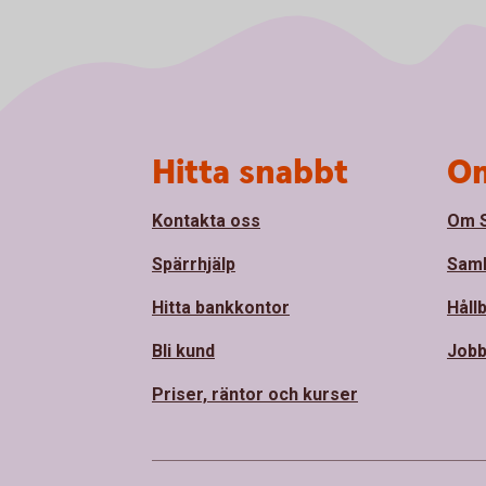
Sidfot
Hitta snabbt
Om
Kontakta oss
Om 
Spärrhjälp
Sam
Hitta bankkontor
Håll
Bli kund
Jobb
Priser, räntor och kurser