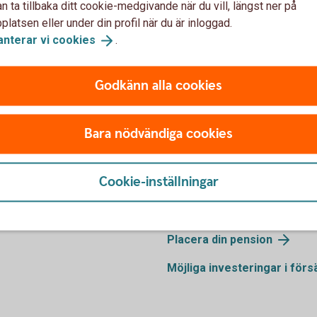
n ta tillbaka ditt cookie-medgivande när du vill, längst ner på
latsen eller under din profil när du är inloggad.
Ring oss
anterar vi
cookies
.
r vi dig.
Ring oss för att få hjälp me
Godkänn alla cookies
Ring 0771-33 44 33
Bara nödvändiga cookies
Hjälp med pla
Cookie-inställningar
Placera din
pension
Möjliga investeringar i
förs