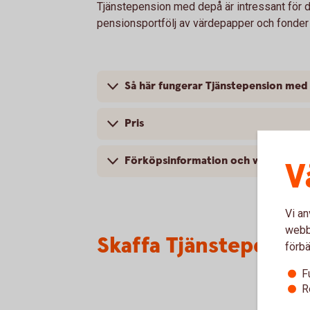
Tjänstepension med depå är intressant för d
pensionsportfölj av värdepapper och fonder
Så här fungerar Tjänstepension med
Pris
Förköpsinformation och villkor
V
Vi an
webbp
Skaffa Tjänstepensi
förbä
F
R