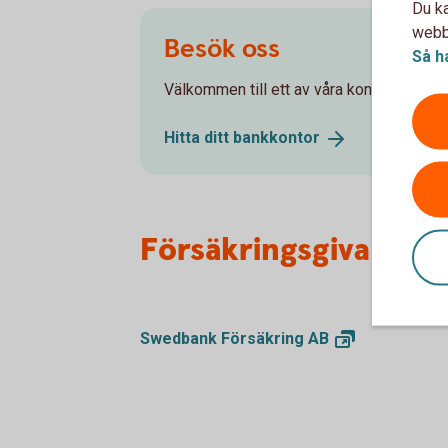
Du ka
webbp
Besök oss
Så h
Välkommen till ett av våra kontor så hjälpe
Hitta ditt
bankkontor
Försäkringsgivare
Swedbank Försäkring
AB