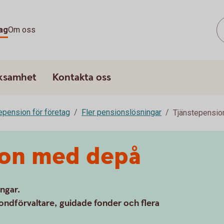
ag
Om oss
rksamhet
Kontakta oss
epension för företag
Fler pensionslösningar
Tjänstepensi
ion med depå
ingar.
ondförvaltare, guidade fonder och flera