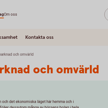
ag
Om oss
rksamhet
Kontakta oss
marknad och omvärld
arknad och omvärld
 och det ekonomiska läget här hemma och i
r följer dessutom många av börsens bolag i hela