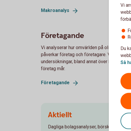
Vi an
Makroanalys
webbp
förbä
F
Företagande
R
Vi analyserar hur omvärlden på olika sätt
Du ka
påverkar företag och företagare. Vi redovisa
webbp
undersökningar, bland annat över hur Sverig
Så h
företag mår.
Företagande
Aktiellt
Dagliga bolagsanalyser, börskommentare