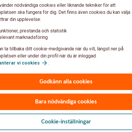
vänder nödvändiga cookies eller liknande tekniker för att
Investeringsstrategi
Pri
latsen ska fungera för dig. Det finns även cookies du kan välj
ttrar din upplevelse:
unktioner, prestanda och statistik
Swedbank TV
elevant marknadsföring
I våra program kommenteras och analyseras
n ta tillbaka ditt cookie-medgivande när du vill, längst ner på
r
aktuella händelser på börsen, makroanalys och i
latsen eller under din profil när du är inloggad.
es
omvärldsbevakning.
anterar vi
cookies
.
TV-sändningar, Swedbank
TV
Godkänn alla cookies
Bara nödvändiga cookies
Cookie-inställningar
r, aktierekommendationer,