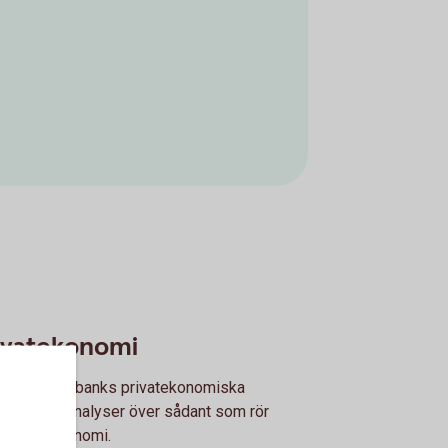
ivatekonomi
finns Swedbanks privatekonomiska
orter och analyser över sådant som rör
ållens ekonomi.