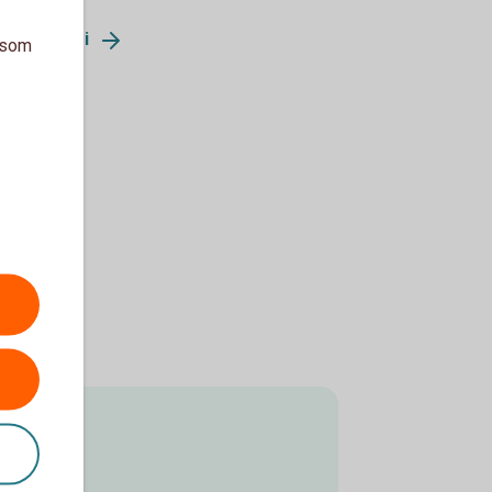
vatekonomi
a som