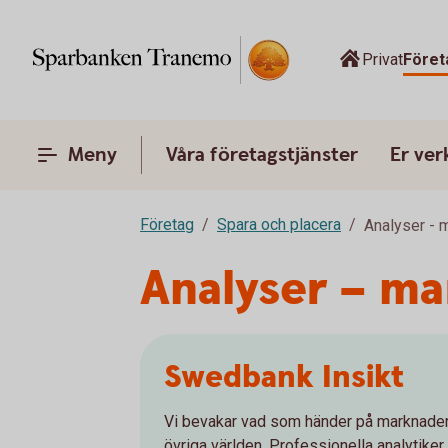
Privat
Föret
Meny
Våra företagstjänster
Er ve
Företag
Spara och placera
Analyser - 
Analyser – m
Swedbank Insikt
Vi bevakar vad som händer på marknaden
övriga världen. Professionella analytike