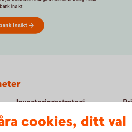
bank Insikt.
dbank
Insikt
heter
Investeringsstrategi
Pr
Swedbank Strategi & Allokering tar fram
Här 
åra cookies, ditt val
Swedbanks Investeringsstrategi för aktier,
rapp
räntor och krediter.
hush