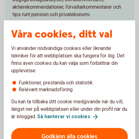
aktierekommendationer, förvaltarkommentarer och
tips runt pension och privatekonomi.
Aktiellt
(swedbank-aktiellt.se)
Våra cookies, ditt val
Vi använder nödvändiga cookies eller liknande
tekniker för att webbplatsen ska fungera för dig. Det
finns även cookies du kan välja som förbättrar din
Makroanalys
upplevelse:
Konjunkturbevakning och löpande omvärldsanalyser
Funktioner, prestanda och statistik
Relevant marknadsföring
kring svensk och internationell ekonomi.
Du kan ta tillbaka ditt cookie-medgivande när du vill,
Prenumerera på Swedbank Makroanalys
längst ner på webbplatsen eller under din profil när du
(swedbank-research.com)
är inloggad.
Så hanterar vi
cookies
.
Godkänn alla cookies