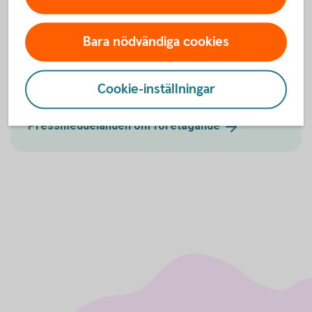
Pressmeddelanden
Bara nödvändiga cookies
Läs våra analyser om hur omvärlden på olika sätt
påverkar företag och företagare samt våra
Cookie-inställningar
konjunkturundersökningar bland svenska företag.
Pressmeddelanden om
företagande