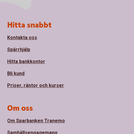
Sidfot
Hitta snabbt
Kontakta oss
Spärrhjälp
Hitta bankkontor
Bli kund
Priser, räntor och kurser
Om oss
Om Sparbanken Tranemo
Samhällsengagemang