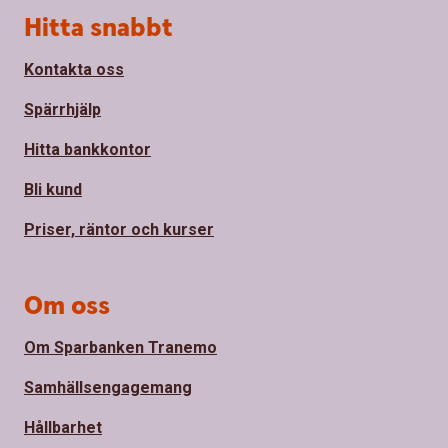
Sidfot
Hitta snabbt
Kontakta oss
Spärrhjälp
Hitta bankkontor
Bli kund
Priser, räntor och kurser
Om oss
Om Sparbanken Tranemo
Samhällsengagemang
Hållbarhet