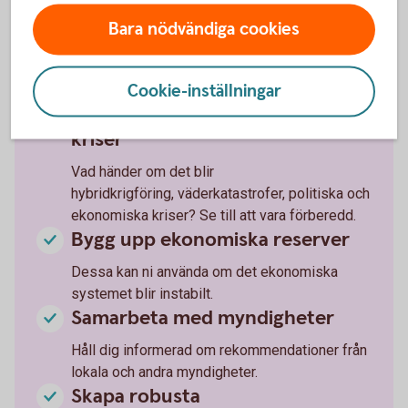
Vilka varor och tjänster är kritiska för
Bara nödvändiga cookies
verksamheten och vilka alternativa lösningar
finns? Skaffa lager av kritiska varor och
material.
Cookie-inställningar
Gör krisplaner för olika typer av
kriser
Vad händer om det blir
hybridkrigföring, väderkatastrofer, politiska och
ekonomiska kriser? Se till att vara förberedd.
Bygg upp ekonomiska reserver
Dessa kan ni använda om det ekonomiska
systemet blir instabilt.
Samarbeta med myndigheter
Håll dig informerad om rekommendationer från
lokala och andra myndigheter.
Skapa robusta