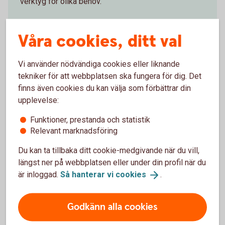
verktyg för olika behov.
Likviditetsplanering
Våra cookies, ditt val
Vi använder nödvändiga cookies eller liknande
tekniker för att webbplatsen ska fungera för dig. Det
finns även cookies du kan välja som förbättrar din
Företagsekonomen tipsar om
upplevelse:
hur du stärker kontinuiteten
Funktioner, prestanda och statistik
Relevant marknadsföring
Stresstesta företaget
Du kan ta tillbaka ditt cookie-medgivande när du vill,
Vad händer vid störningar och avbrott? Vad gör
längst ner på webbplatsen eller under din profil när du
ni om medarbetarna inte kan ta sig till
är inloggad.
Så hanterar vi
cookies
.
jobbet, drivmedlen tar slut, om IT-systemen
slås ut av cyberattacker eller elen försvinner?
Se över försörjningskedjor och
Godkänn alla cookies
underleverantörer