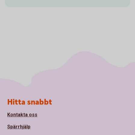
Sidfot
Hitta snabbt
Kontakta oss
Spärrhjälp