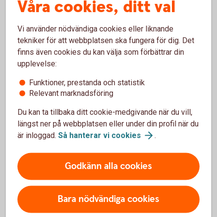
Våra cookies, ditt val
Jörgen Kennemar
Vi använder nödvändiga cookies eller liknande
Företagarekonom
tekniker för att webbplatsen ska fungera för dig. Det
finns även cookies du kan välja som förbättrar din
upplevelse:
Funktioner, prestanda och statistik
Relevant marknadsföring
Småföretagsbarometern
Du kan ta tillbaka ditt cookie-medgivande när du vill,
Småföretagsbarometern är Sveriges största
längst ner på webbplatsen eller under din profil när du
undersökning av småföretagarnas uppfattningar och
är inloggad.
Så hanterar vi
cookies
.
förväntningar om konjunkturen.
Godkänn alla cookies
Småföretagsbarometern
Bara nödvändiga cookies