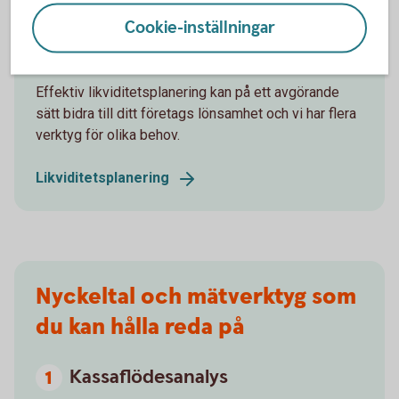
Få kontroll över företagets
Cookie-inställningar
likvida medel
Effektiv likviditetsplanering kan på ett avgörande
sätt bidra till ditt företags lönsamhet och vi har flera
verktyg för olika behov.
Likviditetsplanering
Nyckeltal och mätverktyg som
du kan hålla reda på
Kassaflödesanalys