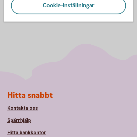
Cookie-inställningar
Sidfot
Hitta snabbt
Kontakta oss
Spärrhjälp
Hitta bankkontor