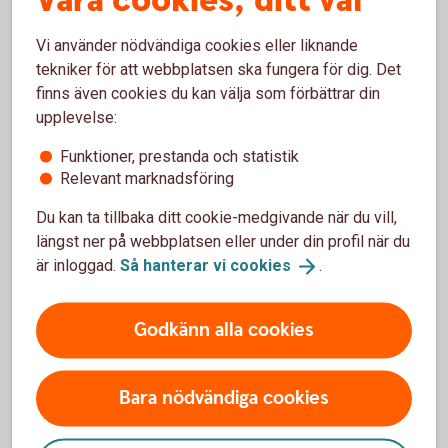
Våra cookies, ditt val
Vi använder nödvändiga cookies eller liknande
tekniker för att webbplatsen ska fungera för dig. Det
finns även cookies du kan välja som förbättrar din
Kontanter och bankomater
upplevelse:
Funktioner, prestanda och statistik
Gamla sedlar och mynt
Relevant marknadsföring
Sätta in pengar
Du kan ta tillbaka ditt cookie-medgivande när du vill,
längst ner på webbplatsen eller under din profil när du
är inloggad.
Så hanterar vi
cookies
.
Ta ut pengar
Godkänn alla cookies
Betala utan kontanter
Resevaluta
Bara nödvändiga cookies