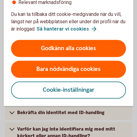
Relevant marknadsföring
Vad är Touch ID?
Du kan ta tillbaka ditt cookie-medgivande när du vill,
längst ner på webbplatsen eller under din profil när du
När kan jag använda Touch ID/Face ID?
är inloggad.
Så hanterar vi
cookies
.
Hur aktiverar jag Touch ID/ Face ID?
Godkänn alla cookies
Hur stänger jag av Touch ID/Face ID för BankID?
Bara nödvändiga cookies
Cookie-inställningar
Digital ID-kontroll
Bekräfta din identitet med ID-handling
Varför kan jag inte identifiera mig med mitt
körkort eller annan ID-handling?