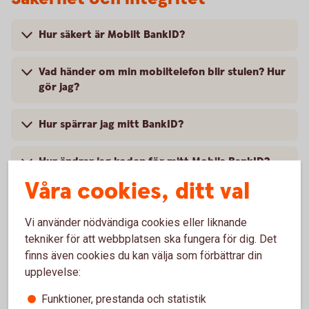
Hur säkert är Mobilt BankID?
Vad händer om min mobiltelefon blir stulen? Hur
gör jag?
Hur spärrar jag mitt BankID?
Hur ändrar jag koden för mitt Mobila BankID?
Våra cookies, ditt val
Vilka personuppgifter behandlas när jag
använder mitt BankID?
Vi använder nödvändiga cookies eller liknande
tekniker för att webbplatsen ska fungera för dig. Det
finns även cookies du kan välja som förbättrar din
upplevelse:
Touch ID
Funktioner, prestanda och statistik