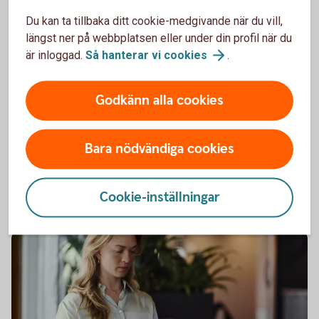
Du kan ta tillbaka ditt cookie-medgivande när du vill,
längst ner på webbplatsen eller under din profil när du
är inloggad.
Så hanterar vi
cookies
.
Har olyckan varit framme?
Godkänn alla cookies
Här kan du göra din anmälan och ansöka om
ersättning.
Bara nödvändiga cookies
Skadeanmälan – anmäl
skada
Cookie-inställningar