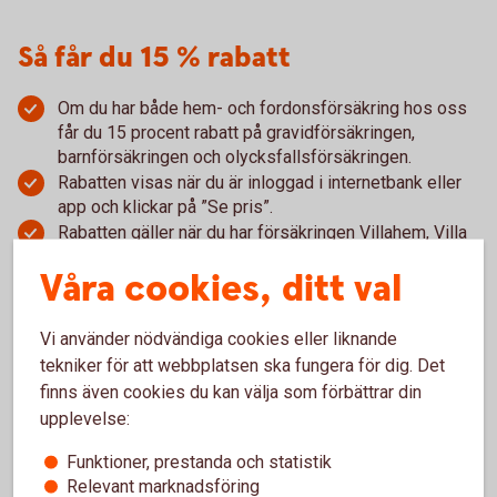
Så får du 15 % rabatt
Om du har både hem- och fordonsförsäkring hos oss
får du 15 procent rabatt på gravidförsäkringen,
barnförsäkringen och olycksfallsförsäkringen.
Rabatten visas när du är inloggad i internetbank eller
app och klickar på ”Se pris”.
Rabatten gäller när du har försäkringen Villahem, Villa
eller Hem (ej Fritidshus) i kombination med
Våra cookies, ditt val
försäkringen Bil, Lätt lastbil eller Husbil.
Vi använder nödvändiga cookies eller liknande
tekniker för att webbplatsen ska fungera för dig. Det
finns även cookies du kan välja som förbättrar din
upplevelse:
Anmäl skada
Funktioner, prestanda och statistik
Relevant marknadsföring