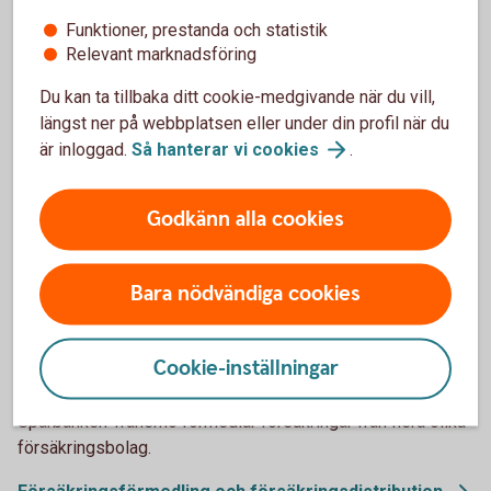
Funktioner, prestanda och statistik
Har olyckan varit framme?
Relevant marknadsföring
Du kan ta tillbaka ditt cookie-medgivande när du vill,
Här kan du göra din anmälan och ansöka om
längst ner på webbplatsen eller under din profil när du
ersättning.
är inloggad.
Så hanterar vi
cookies
.
Skadeanmälan – anmäl
skada
Godkänn alla cookies
Bara nödvändiga cookies
Mer information
Cookie-inställningar
Vi är försäkringsförmedlare
Sparbanken Tranemo förmedlar försäkringar från flera olika
försäkringsbolag.