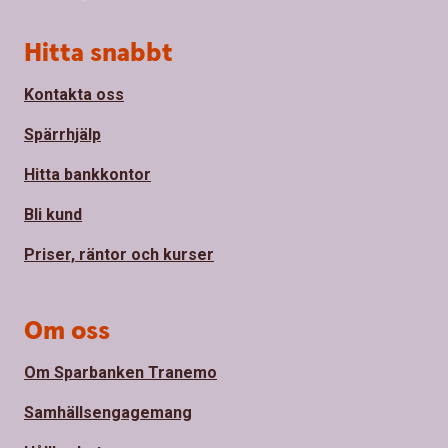
Sidfot
Hitta snabbt
Kontakta oss
Spärrhjälp
Hitta bankkontor
Bli kund
Priser, räntor och kurser
Om oss
Om Sparbanken Tranemo
Samhällsengagemang