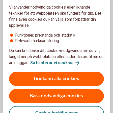
När du fått din månadsfaktura kan du välja mellan att betala
Vi använder nödvändiga cookies eller liknande
hela beloppet direkt eller dela upp det. Om du betalar allt på
tekniker för att webbplatsen ska fungera för dig. Det
en gång behöver du inte betala någon ränta. Väljer du att
finns även cookies du kan välja som förbättrar din
dela upp betalningen betalar du ränta på det återstående
upplevelse:
beloppet.
Funktioner, prestanda och statistik
Läs mer om månadsfaktura, hur du skaffar e-faktura med
Relevant marknadsföring
mera.
Du kan ta tillbaka ditt cookie-medgivande när du vill,
Månadsfaktura
Mastercard
längst ner på webbplatsen eller under din profil när du
är inloggad.
Så hanterar vi
cookies
.
När och hur vill du betala?
Godkänn alla cookies
Betala hela beloppet räntefritt
Bara nödvändiga cookies
Du kan välja att betala hela beloppet direkt – då
slipper du ränta. Detta på grund av att du får