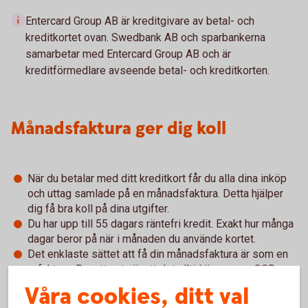
Entercard Group AB är kreditgivare av betal- och
kreditkortet ovan. Swedbank AB och sparbankerna
samarbetar med Entercard Group AB och är
kreditförmedlare avseende betal- och kreditkorten.
Månadsfaktura ger dig koll
När du betalar med ditt kreditkort får du alla dina inköp
och uttag samlade på en månadsfaktura. Detta hjälper
dig få bra koll på dina utgifter.
Du har upp till 55 dagars räntefri kredit. Exakt hur många
dagar beror på när i månaden du använde kortet.
Det enklaste sättet att få din månadsfaktura är som en
e-faktura. Bra att veta är att det alltid är samma OCR-
nummer vid inbetalning till ditt kreditkort.
Våra cookies, ditt val