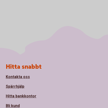
Sidfot
Hitta snabbt
Kontakta oss
Spärrhjälp
Hitta bankkontor
Bli kund