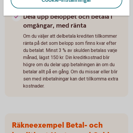
Cookie-inställningar
upp till 55 dagars räntefri kredit, beroende på
när i månaden du använt kortet.
Dela upp beloppet och betala i
omgångar, med ränta
Om du väljer att delbetala krediten tillkommer
ränta på det som belopp som finns kvar efter
du betalat. Minst 3 % av skulden betalas varje
månad, lägst 150 kr. Din kreditkostnad blir
högre om du delar upp betalningen än om du
betalar allt på en gång. Om du missar eller blir
sen med inbetalningar kan det tillkomma extra
kostnader.
Räkneexempel Betal- och