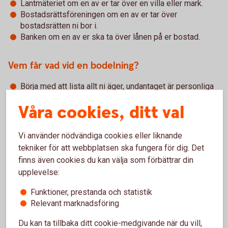
Lantmäteriet om en av er tar över en villa eller mark.
Bostadsrättsföreningen om en av er tar över
bostadsrätten ni bor i.
Banken om en av er ska ta över lånen på er bostad.
Vem får vad vid en bodelning?
Börja med att lista allt ni äger, undantaget är personliga
föremål och egendom som är enskild genom
Våra cookies, ditt val
äktenskapsförord, villkor i testamente eller gåvobrev.
Dra dina skulder från värdet av det du äger.
Lägg ihop era värden och delar beloppet lika. Det är
Vi använder nödvändiga cookies eller liknande
endast överskottet ni delar på, inte eventuella skulder
tekniker för att webbplatsen ska fungera för dig. Det
och lån.
finns även cookies du kan välja som förbättrar din
Bestäm vem som ska få vad. Du har i första hand rätt att
upplevelse:
få dina egna saker och kan ge mellanskillnaden i pengar
till den andre. Om du ska överta en bostad måste du
Funktioner, prestanda och statistik
ofta även överta de bolån som finns. Det är viktigt att
Relevant marknadsföring
banken godkänt att du tar över lånen innan
bodelningsavtalet skrivs på.
Du kan ta tillbaka ditt cookie-medgivande när du vill,