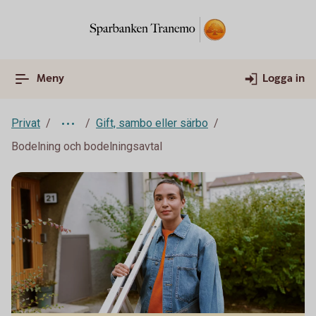
Meny
Logga in
Privat
Gift, sambo eller särbo
Bodelning och bodelningsavtal