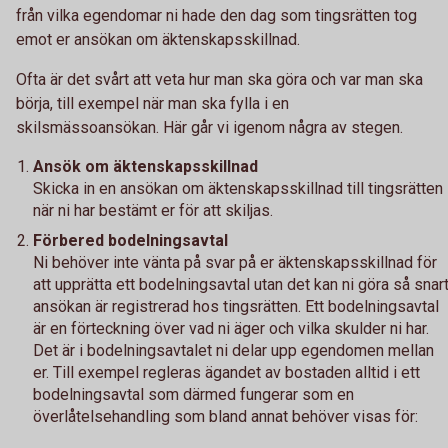
från vilka egendomar ni hade den dag som tingsrätten tog
emot er ansökan om äktenskapsskillnad.
Ofta är det svårt att veta hur man ska göra och var man ska
börja, till exempel när man ska fylla i en
skilsmässoansökan. Här går vi igenom några av stegen.
Ansök om äktenskapsskillnad
Skicka in en ansökan om äktenskapsskillnad till tingsrätten
när ni har bestämt er för att skiljas.
Förbered bodelningsavtal
Ni behöver inte vänta på svar på er äktenskapsskillnad för
att upprätta ett bodelningsavtal utan det kan ni göra så snar
ansökan är registrerad hos tingsrätten. Ett bodelningsavtal
är en förteckning över vad ni äger och vilka skulder ni har.
Det är i bodelningsavtalet ni delar upp egendomen mellan
er. Till exempel regleras ägandet av bostaden alltid i ett
bodelningsavtal som därmed fungerar som en
överlåtelsehandling som bland annat behöver visas för: