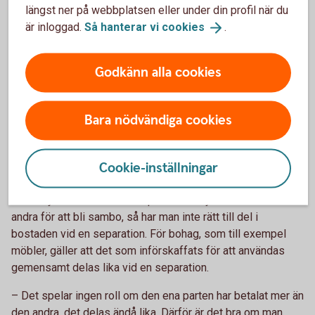
Skriv under bodelningsavtalet.
längst ner på webbplatsen eller under din profil när du
är inloggad.
Så hanterar vi
cookies
.
Bodelning separation - om ni är sambos
Godkänn alla cookies
Om bodelningen gäller ett samboförhållande är det den dag
som samboförhållandet upphörde.
Bara nödvändiga cookies
Som sambo har man enbart rätt till hälften av det
sammanlagda nettovärdet av bostad och bohag som
införskaffats för gemensamt bruk, alltså inte till det som
Cookie-inställningar
var och en fått eller köpt för eget bruk, säger Madelén.
Det betyder att om den ena parten har flyttat in hos den
andra för att bli sambo, så har man inte rätt till del i
bostaden vid en separation. För bohag, som till exempel
möbler, gäller att det som införskaffats för att användas
gemensamt delas lika vid en separation.
– Det spelar ingen roll om den ena parten har betalat mer än
den andra, det delas ändå lika. Därför är det bra om man