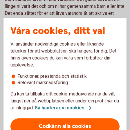
länge ni varit det och om ni har gemensamma barn eller inte.
Det enda sättet för er att ärva varandra är att skriva ett
testamente. Om ni är sambos kan det vara en god idé att gå
Våra cookies, ditt val
igenom hela er livssituation med en erfaren jurist. På så
sätt kan ni säkerställa att det blir som ni vill, om ni skulle
separera eller om någon av er skulle gå bort.
Vi använder nödvändiga cookies eller liknande
tekniker för att webbplatsen ska fungera för dig. Det
finns även cookies du kan välja som förbättrar din
upplevelse:
Mall för samboavtal eller boka
Funktioner, prestanda och statistik
rådgivning?
Relevant marknadsföring
Vill ni ha en bra mall för att skriva samboavtal
Du kan ta tillbaka ditt cookie-medgivande när du vill,
online? Eller få hjälp i en rådgivning? Välj mellan att
längst ner på webbplatsen eller under din profil när du
skriva avtalet själva eller boka tid med en jurist. Som
är inloggad.
Så hanterar vi cookies
.
kund hos oss får du hjälp av Familjens Jurist till
förmånligt pris.
Godkänn alla cookies