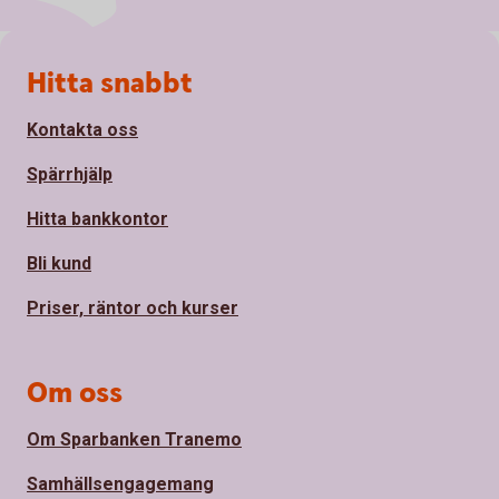
Sidfot
Hitta snabbt
Kontakta oss
Spärrhjälp
Hitta bankkontor
Bli kund
Priser, räntor och kurser
Om oss
Om Sparbanken Tranemo
Samhällsengagemang