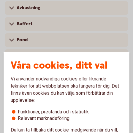
Avkastning
Buffert
Fond
Förmånstagare
Våra cookies, ditt val
Indexfond
Vi använder nödvändiga cookies eller liknande
tekniker för att webbplatsen ska fungera för dig. Det
Investeringssparkonto
finns även cookies du kan välja som förbättrar din
upplevelse:
Räntebärande värdepapper
Funktioner, prestanda och statistik
Relevant marknadsföring
Ränta-på-ränta
Du kan ta tillbaka ditt cookie-medgivande när du vill,