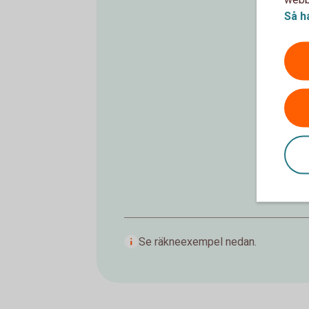
Så h
Se räkneexempel nedan.