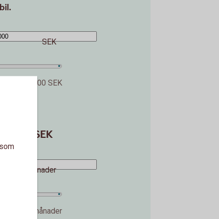
bil.
SEK
800 000 SEK
%
40 000 SEK
a som
månader
240 månader