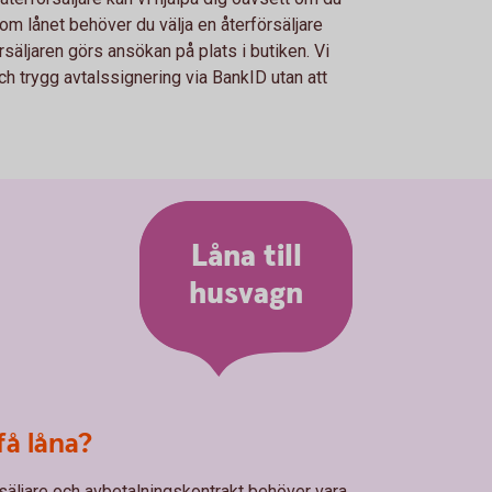
om lånet behöver du välja en återförsäljare
rsäljaren görs ansökan på plats i butiken. Vi
ch trygg avtalssignering via BankID utan att
Låna till
husvagn
få låna?
säljare och avbetalningskontrakt behöver vara