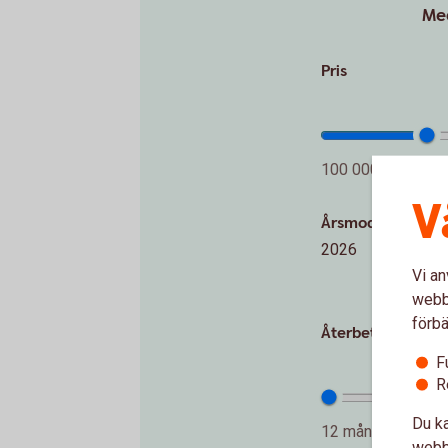
Med
Pris
100 000 SEK
V
Årsmodell
2026
Vi an
webbp
förbä
Återbetalningstid
F
R
Du ka
12 månader
webbp