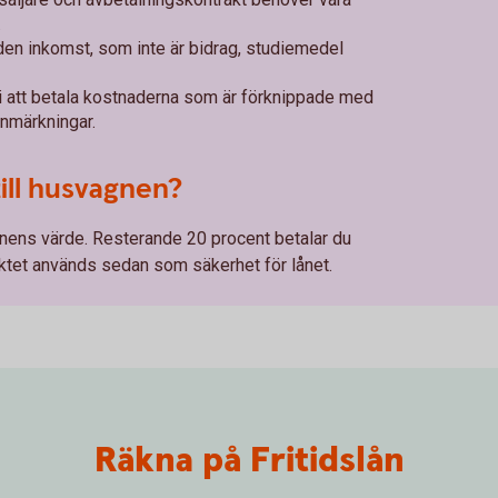
.
den inkomst, som inte är bidrag, studiemedel
i att betala kostnaderna som är förknippade med
anmärkningar.
till husvagnen?
gnens värde. Resterande 20 procent betalar du
ektet används sedan som säkerhet för lånet.
Räkna på Fritidslån