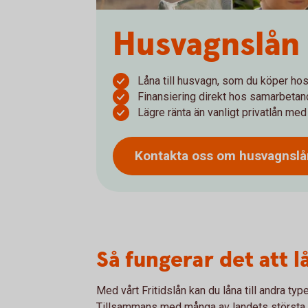
Husvagnslån –
Låna till husvagn, som du köper hos 
Finansiering direkt hos samarbetand
Lägre ränta än vanligt privatlån me
Kontakta oss om husvagnsl
Så fungerar det att l
Med vårt Fritidslån kan du låna till andra typ
Tillsammans med många av landets största åt