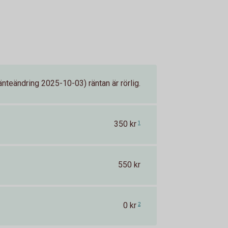
nteändring 2025-10-03) räntan är rörlig.
350 kr
1
550 kr
0 kr
2