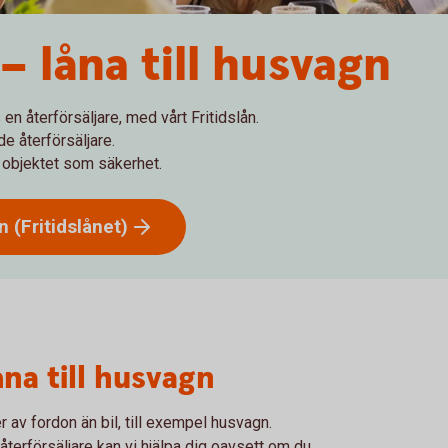
 låna till husvagn
en återförsäljare, med vårt Fritidslån.
e återförsäljare.
d objektet som säkerhet.
ån
(Fritidslånet)
åna till husvagn
er av fordon än bil, till exempel husvagn.
erförsäljare kan vi hjälpa dig oavsett om du