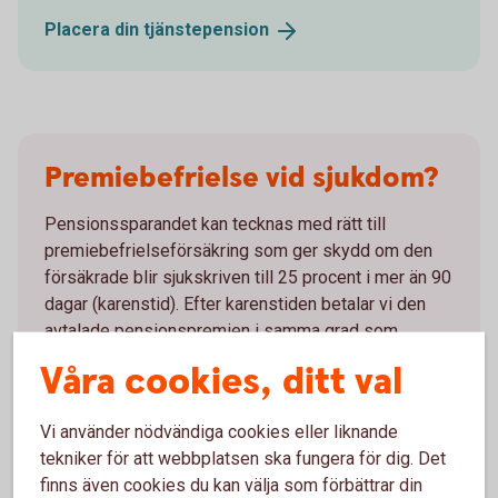
Placera din
tjänstepension
Premiebefrielse vid sjukdom?
Pensionssparandet kan tecknas med rätt till
premiebefrielseförsäkring som ger skydd om den
försäkrade blir sjukskriven till 25 procent i mer än 90
dagar (karenstid). Efter karenstiden betalar vi den
avtalade pensionspremien i samma grad som
arbetsförmågan är nedsatt. För att kunna teckna
Våra cookies, ditt val
premiebefrielseförsäkring krävs godkänd
hälsoprövning.
Vi använder nödvändiga cookies eller liknande
Sparandet i en depåförsäkring kan inte kombineras
tekniker för att webbplatsen ska fungera för dig. Det
med premiebefrielseförsäkring.
finns även cookies du kan välja som förbättrar din