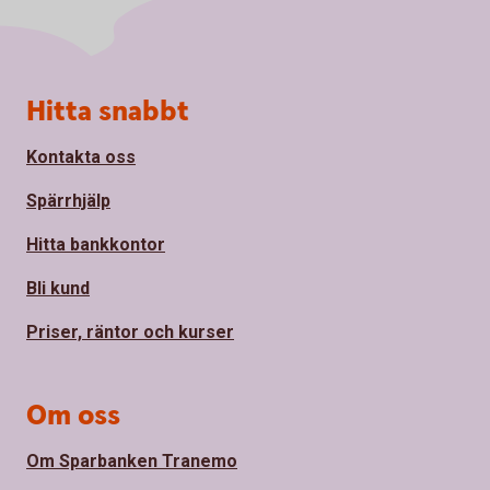
Sidfot
Hitta snabbt
Kontakta oss
Spärrhjälp
Hitta bankkontor
Bli kund
Priser, räntor och kurser
Om oss
Om Sparbanken Tranemo