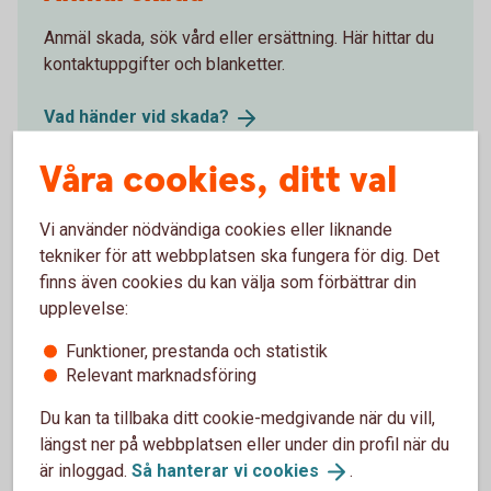
Anmäl skada, sök vård eller ersättning. Här hittar du
kontaktuppgifter och blanketter.
Vad händer vid
skada?
Våra cookies, ditt val
Försäkringsgivare
Vi använder nödvändiga cookies eller liknande
tekniker för att webbplatsen ska fungera för dig. Det
finns även cookies du kan välja som förbättrar din
Swedbank Försäkring
AB
upplevelse:
Funktioner, prestanda och statistik
Relevant marknadsföring
Välj innehåll i pensionsplanen
Du kan ta tillbaka ditt cookie-medgivande när du vill,
längst ner på webbplatsen eller under din profil när du
är inloggad.
Så hanterar vi
cookies
.
Pensionssparande