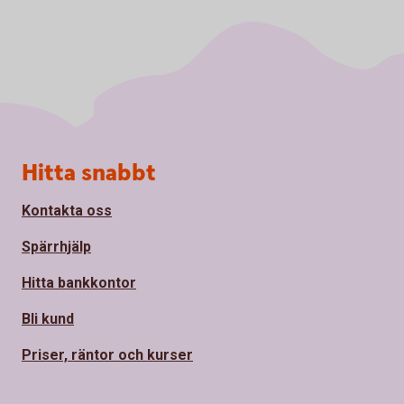
Sidfot
Hitta snabbt
Kontakta oss
Spärrhjälp
Hitta bankkontor
Bli kund
Priser, räntor och kurser