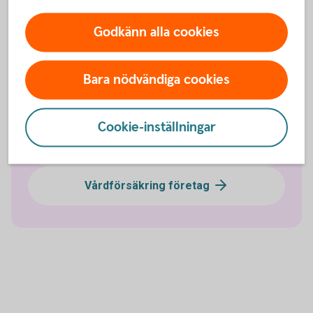
Sjukförsäkring företag
Godkänn alla cookies
Olycksfallsförsäkring
Bara nödvändiga cookies
Tjänstegrupplivförsäkring TGL
Cookie-inställningar
Individuell livförsäkring
Vårdförsäkring företag