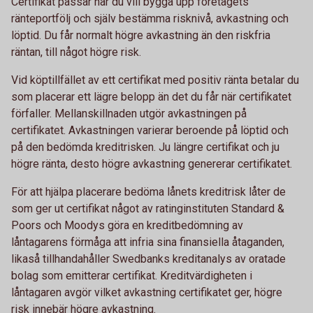
Certifikat passar när du vill bygga upp företagets
ränteportfölj och själv bestämma risknivå, avkastning och
löptid. Du får normalt högre avkastning än den riskfria
räntan, till något högre risk.
Vid köptillfället av ett certifikat med positiv ränta betalar du
som placerar ett lägre belopp än det du får när certifikatet
förfaller. Mellanskillnaden utgör avkastningen på
certifikatet. Avkastningen varierar beroende på löptid och
på den bedömda kreditrisken. Ju längre certifikat och ju
högre ränta, desto högre avkastning genererar certifikatet.
För att hjälpa placerare bedöma lånets kreditrisk låter de
som ger ut certifikat något av ratinginstituten Standard &
Poors och Moodys göra en kreditbedömning av
låntagarens förmåga att infria sina finansiella åtaganden,
likaså tillhandahåller Swedbanks kreditanalys av oratade
bolag som emitterar certifikat. Kreditvärdigheten i
låntagaren avgör vilket avkastning certifikatet ger, högre
risk innebär högre avkastning.