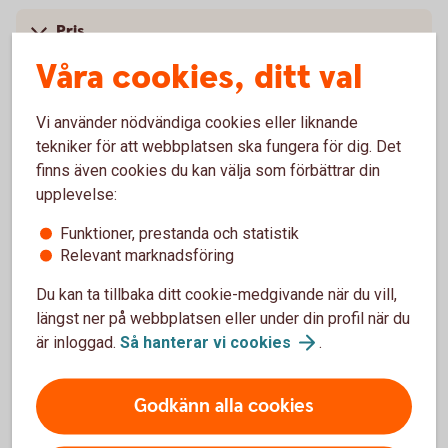
Pris
Våra cookies, ditt val
Mer information
Vi använder nödvändiga cookies eller liknande
tekniker för att webbplatsen ska fungera för dig. Det
finns även cookies du kan välja som förbättrar din
upplevelse:
Vanliga frågor och svar om
Certifikat
Funktioner, prestanda och statistik
Relevant marknadsföring
Du kan ta tillbaka ditt cookie-medgivande när du vill,
Vad behövs för att handla certifikat?
längst ner på webbplatsen eller under din profil när du
är inloggad.
Så hanterar vi
cookies
.
Vilken ränta får man?
Godkänn alla cookies
Vilket är det minsta beloppet som kan handlas?