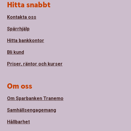
Sidfot
Hitta snabbt
Kontakta oss
Spärrhjälp
Hitta bankkontor
Bli kund
Priser, räntor och kurser
Om oss
Om Sparbanken Tranemo
Samhällsengagemang
Hållbarhet