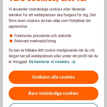
Vanliga frågor och svar om
Vi använder nödvändiga cookies eller liknande
tekniker för att webbplatsen ska fungera för dig. Det
Realobligationer
finns även cookies du kan välja som förbättrar din
upplevelse:
Vem kan köpa realräntelån?
Funktioner, prestanda och statistik
Relevant marknadsföring
Vilken är lägsta placeringsvolymen?
Du kan ta tillbaka ditt cookie-medgivande när du vill,
längst ner på webbplatsen eller under din profil när du
Vilka faciliteter behövs för att kunna handla?
är inloggad.
Så hanterar vi
cookies
.
Godkänn alla cookies
Ränteplaceringar
Bara nödvändiga cookies
Bostadsobligationer