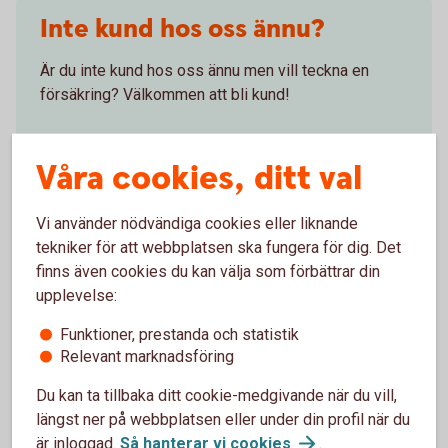
Inte kund hos oss ännu?
Är du inte kund hos oss ännu men vill teckna en
försäkring? Välkommen att bli kund!
Bli
kund
Våra cookies, ditt val
Vi använder nödvändiga cookies eller liknande
tekniker för att webbplatsen ska fungera för dig. Det
Skaffa Fritidshusförsäkring
finns även cookies du kan välja som förbättrar din
upplevelse:
Via internetbanken
Funktioner, prestanda och statistik
Relevant marknadsföring
Logga in, få ett försäkringsförslag och teckna din
Du kan ta tillbaka ditt cookie-medgivande när du vill,
försäkring
längst ner på webbplatsen eller under din profil när du
är inloggad.
Så hanterar vi
cookies
.
Logga in och skaffa
försäkringen