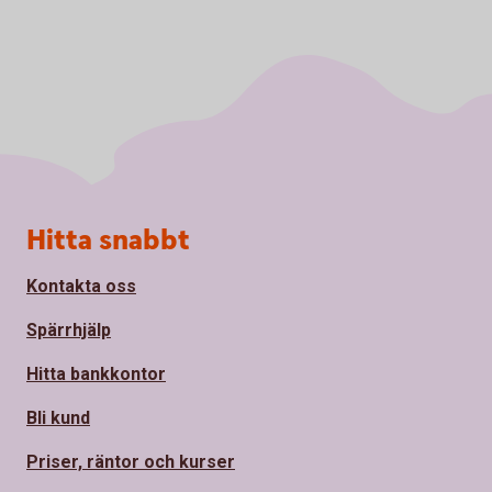
Sidfot
Hitta snabbt
Kontakta oss
Spärrhjälp
Hitta bankkontor
Bli kund
Priser, räntor och kurser