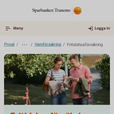
Meny
Logga in
Privat
Hemförsäkring
Fritidshusförsäkring